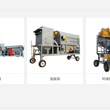
筛
滚振筛
环保