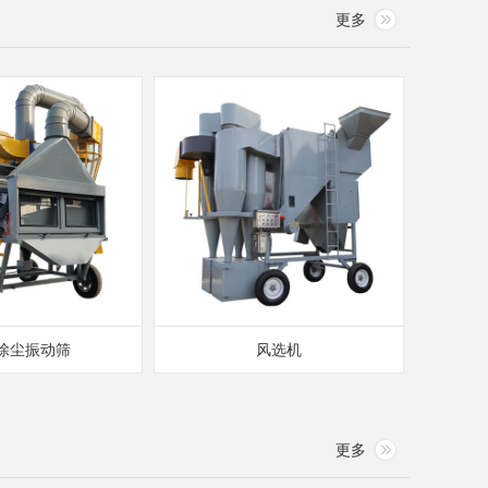
更多
除尘振动筛
风选机
更多