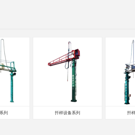
系列
扦样设备系列
扦