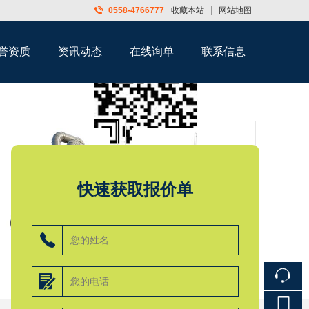
0558-4766777
收藏本站
网站地图
触屏版
誉资质
资讯动态
在线询单
联系信息
浏览手机站
快速获取报价单
环保除尘振动筛-
智能扦样机