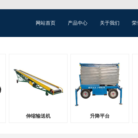
网站首页
产品中心
关于我们
荣
伸缩输送机
升降平台